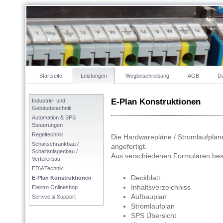
Startseite
Leistungen
Wegbeschreibung
AGB
Da
E-Plan Konstruktionen
Industrie- und 
Gebäudetechnik
Automation & SPS 
Steuerungen
Regeltechnik
Die Hardwarepläne / Stromlaufplän
Schaltschrankbau / 
angefertigt.
Schaltanlagenbau / 
Aus verschiedenen Formularen best
Verteilerbau
EDV-Technik
Deckblatt
E-Plan Konstruktionen
Inhaltsverzeichniss
Elektro Onlineshop
Aufbauplan
Service & Support
Stromlaufplan
SPS Übersicht